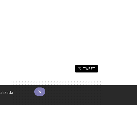
TWEET
alizada
×