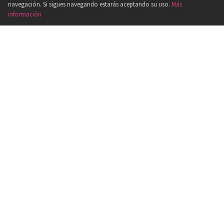
×
navegación. Si sigues navegando estarás aceptando su uso.
Más
información