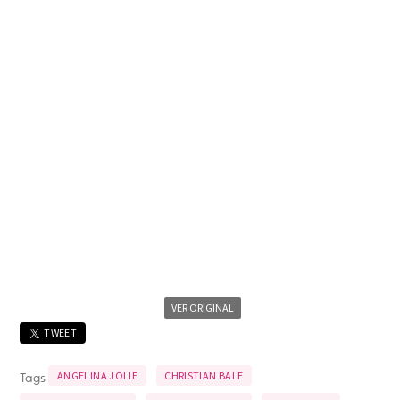
VER ORIGINAL
TWEET
Tags
ANGELINA JOLIE
CHRISTIAN BALE