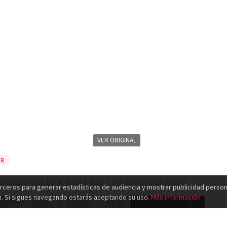
VER ORIGINAL
ER
A NUEVA: ¡ESO ES UN BUEN TORSO Y QUE SE QUITE LO DEMÁS!
rceros para generar estadísticas de audiencia y mostrar publicidad person
n. Si sigues navegando estarás aceptando su uso.
Más información