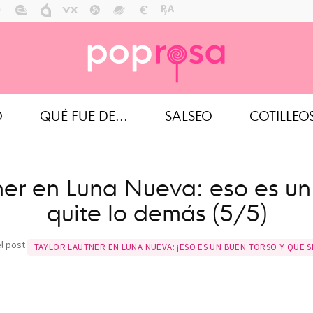
O
QUÉ FUE DE...
SALSEO
COTILLEO
ner en Luna Nueva: eso es un
quite lo demás (5/5)
el post
TAYLOR LAUTNER EN LUNA NUEVA: ¡ESO ES UN BUEN TORSO Y QUE S