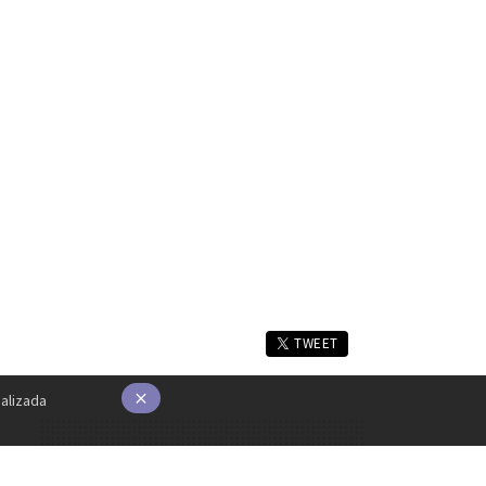
TWEET
alizada
×