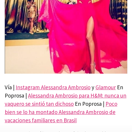
Vía |
Instagram Alessandra Ambrosio
y
Glamour
En
Poprosa |
Alessandra Ambrosio para H&M: nunca un
vaquero se sintió tan dichoso
En Poprosa |
Poco
bien se lo ha montado Alessandra Ambrosio de
vacaciones familiares en Brasil