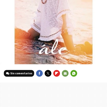
Sin comentarios
FACEBOOK
TWITTER
FLIPBOARD
E-
WHATSAPP
MAIL