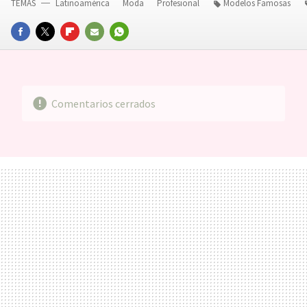
TEMAS
Latinoamérica
Moda
Profesional
Modelos Famosas
FACEBOOK
TWITTER
FLIPBOARD
E-
WHATSAPP
MAIL
Comentarios cerrados