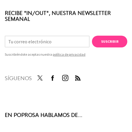
RECIBE "IN/OUT", NUESTRA NEWSLETTER
SEMANAL
SUSCRIBIR
Suscribiéndote aceptas nuestra
política de privacidad
SÍGUENOS
Twit
Face
Inst
RSS
ter
boo
agra
k
m
EN POPROSA HABLAMOS DE...