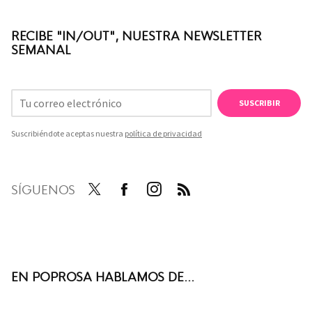
RECIBE "IN/OUT", NUESTRA NEWSLETTER
SEMANAL
SUSCRIBIR
Suscribiéndote aceptas nuestra
política de privacidad
SÍGUENOS
Twit
Face
Inst
RSS
ter
boo
agra
k
m
EN POPROSA HABLAMOS DE...