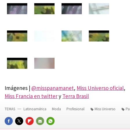
Imágenes |
@misspanamanet
,
Miss Universo oficial
,
Miss Francia en twitter
y
Terra Brasil
TEMAS
Latinoamérica
Moda
Profesional
Miss Universo
Pa
FACEBOOK
TWITTER
FLIPBOARD
E-
WHATSAPP