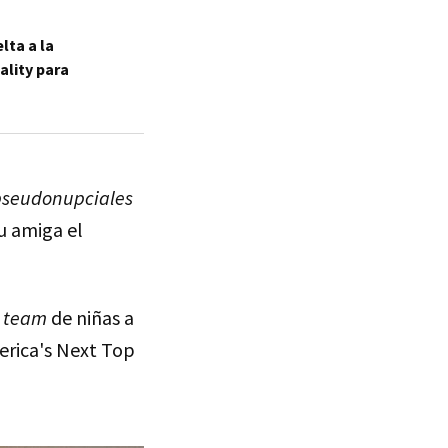
lta a la
ality para
pseudonupciales
u amiga el
l
team
de niñas a
erica's Next Top