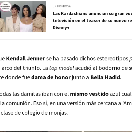
EN POPROSA
Las Kardashians anuncian su gran vue
televisión en el teaser de su nuevo re
Disney+
que
Kendall Jenner
se ha pasado dichos estereotipos
arco del triunfo. La
top model
acudió al bodorrio de s
re donde fue
dama de honor
junto a
Bella Hadid
.
todas las damitas iban con el
mismo vestido
azul cua
la comunión. Eso sí, en una versión más cercana a 'Am
 clase de colegio de monjas.