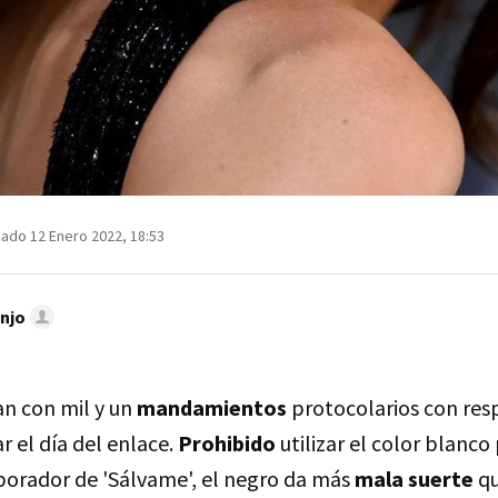
zado 12 Enero 2022, 18:53
njo
n con mil y un
mandamientos
protocolarios con resp
r el día del enlace.
Prohibido
utilizar el color blanco
aborador de 'Sálvame', el negro da más
mala suerte
qu