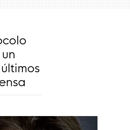
ocolo
 un
 últimos
fensa