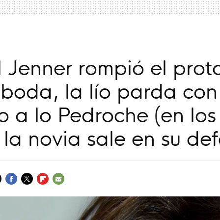
 Jenner rompió el prot
boda, la lío parda con
mo a lo Pedroche (en los
 la novia sale en su de
FACEBOOK
TWITTER
FLIPBOARD
E-
MAIL