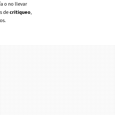
ía o no llevar
as de
critiqueo
,
os.