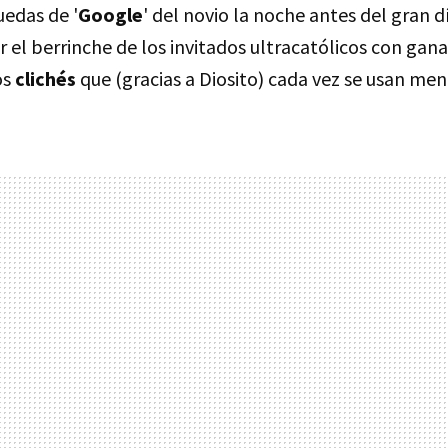
uedas de '
Google
' del novio la noche antes del gran d
r el berrinche de los invitados ultracatólicos con gan
os
clichés
que (gracias a Diosito) cada vez se usan men