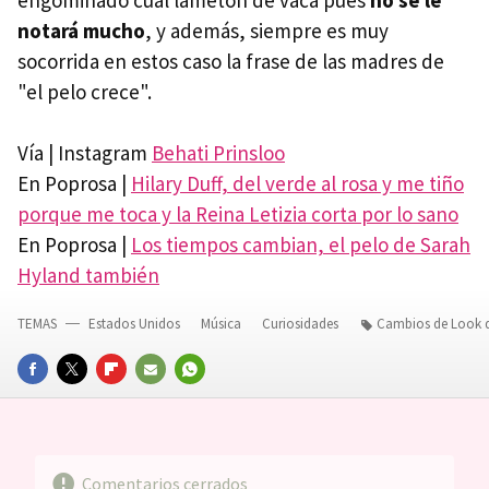
engominado cual lametón de vaca pues
no se le
notará mucho
, y además, siempre es muy
socorrida en estos caso la frase de las madres de
"el pelo crece".
Vía | Instagram
Behati Prinsloo
En Poprosa |
Hilary Duff, del verde al rosa y me tiño
porque me toca y la Reina Letizia corta por lo sano
En Poprosa |
Los tiempos cambian, el pelo de Sarah
Hyland también
TEMAS
Estados Unidos
Música
Curiosidades
Cambios de Look 
FACEBOOK
TWITTER
FLIPBOARD
E-
WHATSAPP
MAIL
Comentarios cerrados