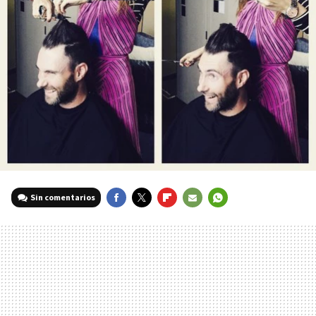
Sin comentarios
FACEBOOK
TWITTER
FLIPBOARD
E-
WHATSAPP
MAIL