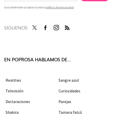
Suscribiéndote aceptas nuestra
política de privacidad
SÍGUENOS
Twit
Face
Inst
RSS
ter
boo
agra
k
m
EN POPROSA HABLAMOS DE...
Realities
Sangre azul
Televisión
Curiosidades
Declaraciones
Parejas
Shakira
Tamara Falcó