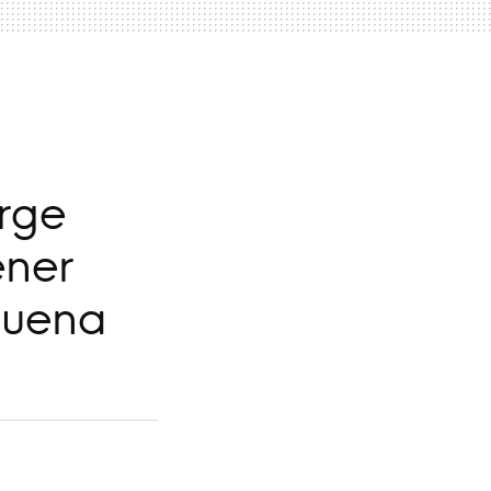
orge
ener
Suena