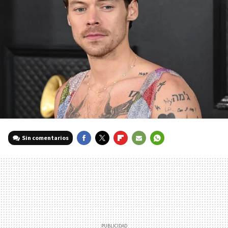
Sin comentarios
FACEBOOK
TWITTER
FLIPBOARD
E-
WHATSAPP
MAIL