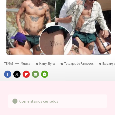
TEMAS
Música
Harry Styles
Tatuajes de Famosos
Ex parej
FACEBOOK
TWITTER
FLIPBOARD
E-
WHATSAPP
MAIL
Comentarios cerrados