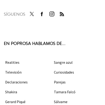
SÍGUENOS
Twit
Face
Inst
RSS
ter
boo
agra
k
m
EN POPROSA HABLAMOS DE...
Realities
Sangre azul
Televisión
Curiosidades
Declaraciones
Parejas
Shakira
Tamara Falcó
Gerard Piqué
Sálvame