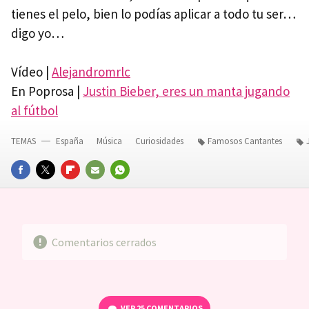
tienes el pelo, bien lo podías aplicar a todo tu ser…
digo yo…
Vídeo |
Alejandromrlc
En Poprosa |
Justin Bieber, eres un manta jugando
al fútbol
TEMAS
España
Música
Curiosidades
Famosos Cantantes
FACEBOOK
TWITTER
FLIPBOARD
E-
WHATSAPP
MAIL
Comentarios cerrados
VER
25 COMENTARIOS