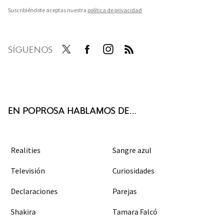
Suscribiéndote aceptas nuestra
política de privacidad
SÍGUENOS
Twit
Face
Inst
RSS
ter
boo
agra
k
m
EN POPROSA HABLAMOS DE...
Realities
Sangre azul
Televisión
Curiosidades
Declaraciones
Parejas
Shakira
Tamara Falcó