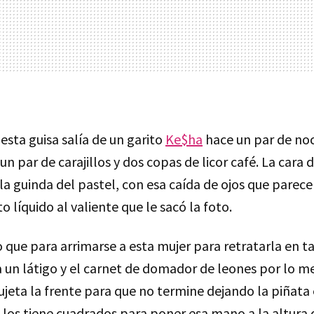
 esta guisa salía de un garito
Ke$ha
hace un par de no
 par de carajillos y dos copas de licor café. La cara 
 la guinda del pastel, con esa caída de ojos que parec
o líquido al valiente que le sacó la foto.
 que para arrimarse a esta mujer para retratarla en t
 un látigo y el carnet de domador de leones por lo m
ujeta la frente para que no termine dejando la piñata
los tiene cuadrados para poner esa mano a la altura d