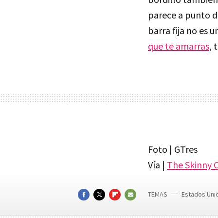
parece a punto d
barra fija no es 
que te amarras
, 
Foto | GTres
Vía |
The Skinny C
TEMAS
Estados Uni
FACEBOOK
TWITTER
FLIPBOARD
E-
MAIL