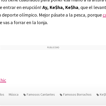
e entrar en erupción!
Ay, Ke$ha, Ke$ha
, que el leva
un deporte olímpico. Mejor pásate a la pesca, porque
c
te vas a forrar en la lonja.
hic
dos
Música
Famosos Cantantes
Famosos Borrachos
Ke$