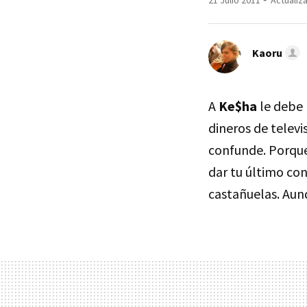
21 Julio 2011
Actualiza
Kaoru
A
Ke$ha
le debe 
dineros de televi
confunde. Porque
dar tu último con
castañuelas. Aunq