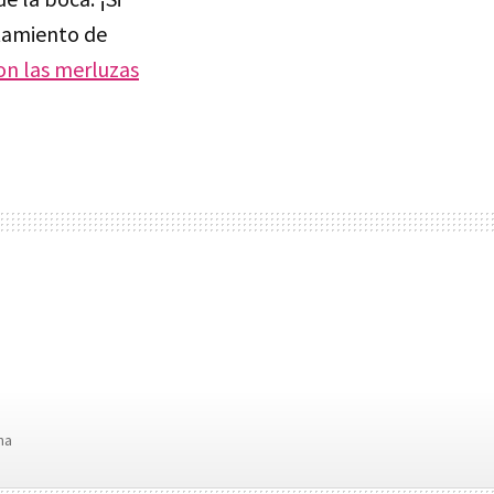
ntamiento de
on las merluzas
ha