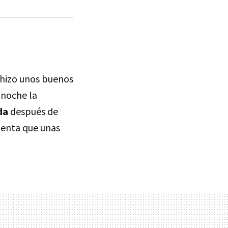
 hizo unos buenos
a noche la
da
después de
tenta que unas