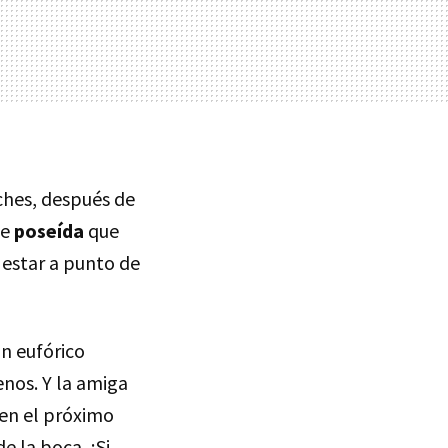
ches, después de
de
poseída
que
e estar a punto de
an eufórico
enos. Y la amiga
 en el próximo
e la boca. ¡Si