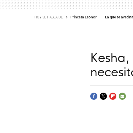
HOY SE HABLA DE
Princesa Leonor
La que se avecin
Kesha,
necesit
FACEBOOK
TWITTER
FLIPBOARD
E-
MAIL