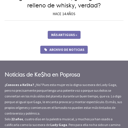
relleno de whisky, verdad?
HACE 14 AÑOS
MÁS ANTIGUAS
»
ARCHIVO DE NOTICIAS
Noticias de Ke$ha en Poprosa
¿Conoces a Ke$ha?
¿No? Pues esta mujer es la digna sucesora de Lady Gaga,
pero no precisamente porque tenga una potente voz o porque sus éxitos se
conviertan en los más oídos del planeta durante un buen tiempo, que va. Lo digo
porque al igual que Gaga, le encanta provocar y montar espectáculo. Es más, sus
propios orígenes y comienzos en el famoséo no pueden estar más tintados de
controversia y polémica.
Solo
22 años
, cuatro días en la palestra musical, y muchos ya han osado a
calificarla como la sucesora de
Lady Gaga
. Pero para ella no ha sido un camino