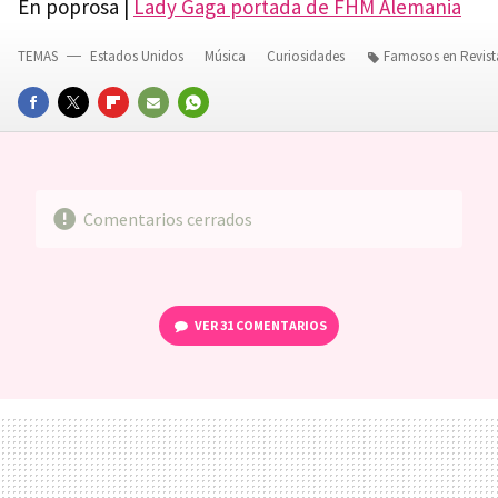
En poprosa |
Lady Gaga portada de
FHM
Alemania
TEMAS
Estados Unidos
Música
Curiosidades
Famosos en Revist
FACEBOOK
TWITTER
FLIPBOARD
E-
WHATSAPP
MAIL
Comentarios cerrados
VER
31 COMENTARIOS