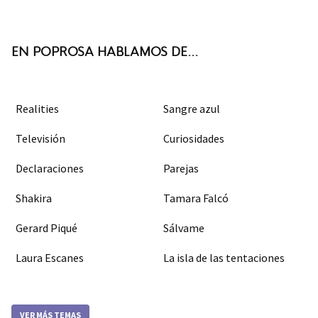
ter
boo
agra
k
m
EN POPROSA HABLAMOS DE...
Realities
Sangre azul
Televisión
Curiosidades
Declaraciones
Parejas
Shakira
Tamara Falcó
Gerard Piqué
Sálvame
Laura Escanes
La isla de las tentaciones
VER MÁS TEMAS