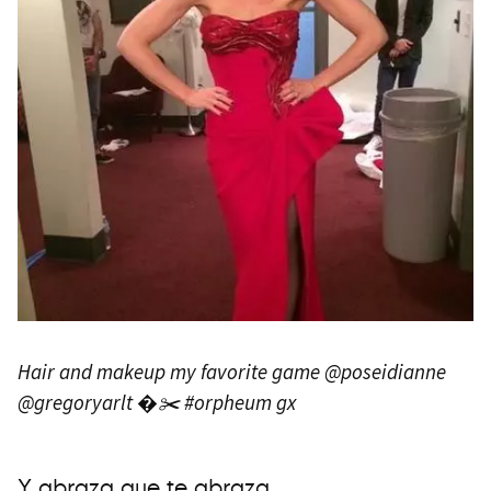
Hair and makeup my favorite game @poseidianne
@gregoryarlt �✂️ #orpheum ️gx
Y abraza que te abraza