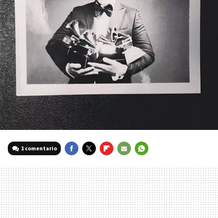
1 comentario
FACEBOOK
TWITTER
FLIPBOARD
E-
WHATSAPP
MAIL