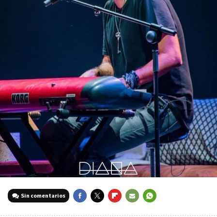
Sin comentarios
FACEBOOK
TWITTER
FLIPBOARD
E-
WHATSAPP