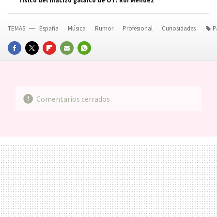
físico del macizo galaico de OT: Roi Méndez
TEMAS
España
Música
Rumor
Profesional
Curiosidades
P
FACEBOOK
TWITTER
FLIPBOARD
E-
WHATSAPP
MAIL
Comentarios cerrados