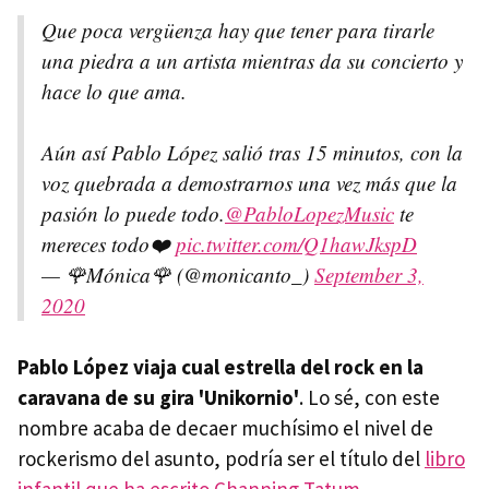
Que poca vergüenza hay que tener para tirarle
una piedra a un artista mientras da su concierto y
hace lo que ama.
Aún así Pablo López salió tras 15 minutos, con la
voz quebrada a demostrarnos una vez más que la
pasión lo puede todo.
@PabloLopezMusic
te
mereces todo❤️
pic.twitter.com/Q1hawJkspD
— 🌹Mónica🌹 (@monicanto_)
September 3,
2020
Pablo López viaja cual estrella del rock en la
caravana
de su gira 'Unikornio'
. Lo sé, con este
nombre acaba de decaer muchísimo el nivel de
rockerismo del asunto, podría ser el título del
libro
infantil que ha escrito Channing Tatum
.