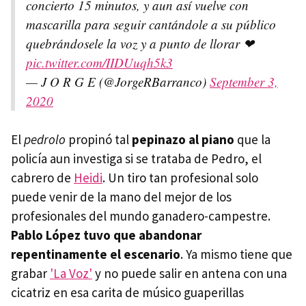
concierto 15 minutos, y aun así vuelve con
mascarilla para seguir cantándole a su público
quebrándosele la voz y a punto de llorar ❤
pic.twitter.com/IIDUuqh5k3
— J O R G E (@JorgeRBarranco)
September 3,
2020
El
pedrolo
propinó tal
pepinazo al piano
que la
policía aun investiga si se trataba de Pedro, el
cabrero de
Heidi
. Un tiro tan profesional solo
puede venir de la mano del mejor de los
profesionales del mundo ganadero-campestre.
Pablo López tuvo que abandonar
repentinamente el escenario
. Ya mismo tiene que
grabar
'La Voz'
y no puede salir en antena con una
cicatriz en esa carita de músico guaperillas