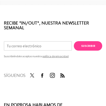
RECIBE "IN/OUT", NUESTRA NEWSLETTER
SEMANAL
SUSCRIBIR
Suscribiéndote aceptas nuestra
política de privacidad
SÍGUENOS
Twit
Face
Inst
RSS
ter
boo
agra
k
m
EN POPROSA HABLAMOS DE...