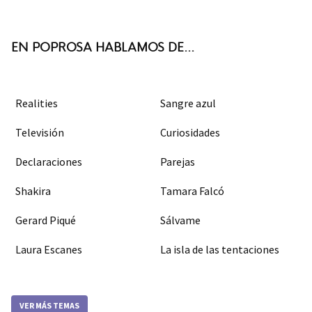
ter
boo
agra
k
m
EN POPROSA HABLAMOS DE...
Realities
Sangre azul
Televisión
Curiosidades
Declaraciones
Parejas
Shakira
Tamara Falcó
Gerard Piqué
Sálvame
Laura Escanes
La isla de las tentaciones
VER MÁS TEMAS