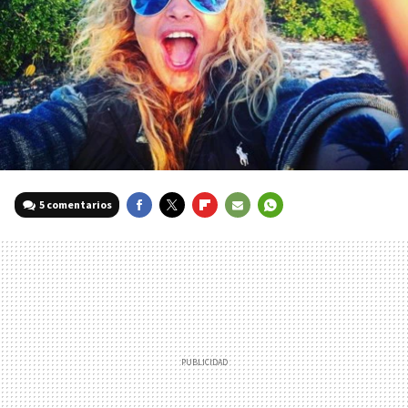
5 comentarios
FACEBOOK
TWITTER
FLIPBOARD
E-
WHATSAPP
MAIL