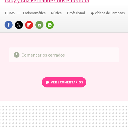
baby y Ana Fernández nos emociona
TEMAS
Latinoamérica
Música
Profesional
Vídeos de Famosas
FACEBOOK
TWITTER
FLIPBOARD
E-
WHATSAPP
MAIL
Comentarios cerrados
VER
5 COMENTARIOS