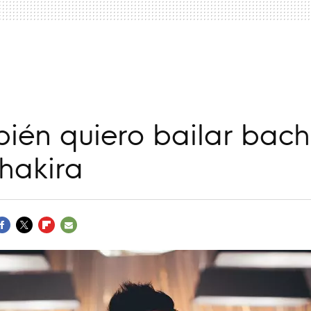
a
bién quiero bailar bac
hakira
ACEBOOK
TWITTER
FLIPBOARD
E-
MAIL