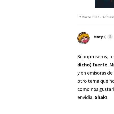
12 Marzo 2017
Actuali
Maty F.
Sí poproseros, 
dicho) fuerte
. M
y en emisoras de 
otro tema que no
como nos gustaría
envidia,
Shak
!