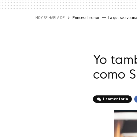
HOY SE HABLA DE
Princesa Leonor
La que se avecin
Yo tam
como S
1 comentario
F