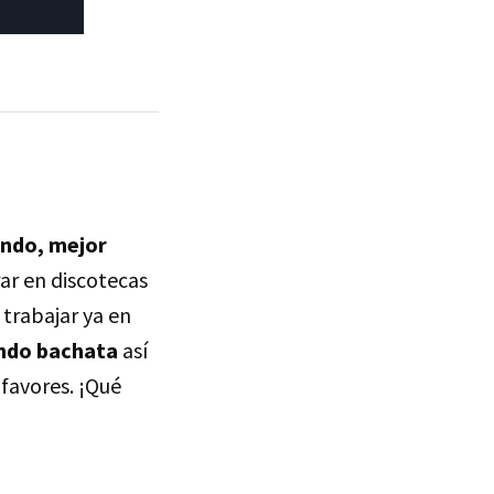
ando, mejor
ar en discotecas
 trabajar ya en
ando bachata
así
 favores. ¡Qué