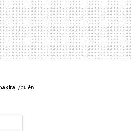
hakira
, ¿quién