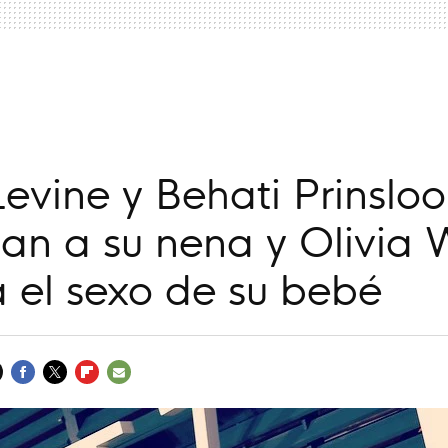
a
vine y Behati Prinsloo
an a su nena y Olivia 
 el sexo de su bebé
FACEBOOK
TWITTER
FLIPBOARD
E-
MAIL