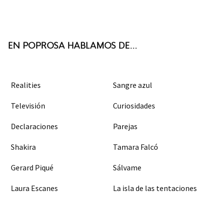
ter
boo
agra
k
m
EN POPROSA HABLAMOS DE...
Realities
Sangre azul
Televisión
Curiosidades
Declaraciones
Parejas
Shakira
Tamara Falcó
Gerard Piqué
Sálvame
Laura Escanes
La isla de las tentaciones