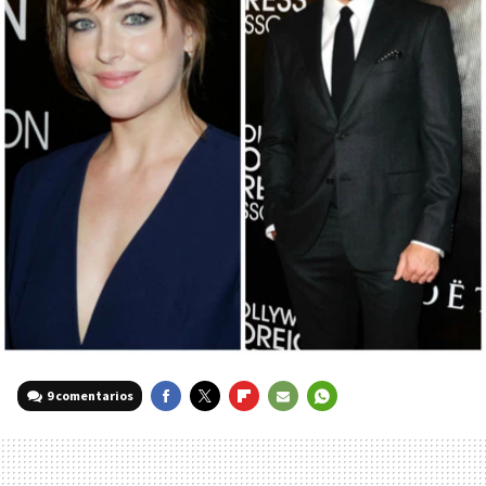
9 comentarios
FACEBOOK
TWITTER
FLIPBOARD
E-
WHATSAPP
MAIL