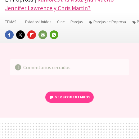
Jennifer Lawrence y Chris Martin?
TEMAS
Estados Unidos
Cine
Parejas
Parejas de Poprosa
P
FACEBOOK
TWITTER
FLIPBOARD
E-
WHATSAPP
MAIL
Comentarios cerrados
VER
9 COMENTARIOS