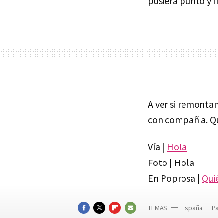
pusiera punto y f
A ver si remonta
con compañia. Qu
Vía |
Hola
Foto | Hola
En Poprosa |
Quié
TEMAS
España
P