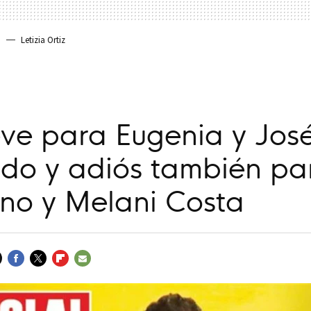
a
Letizia Ortiz
eve para Eugenia y Jos
do y adiós también pa
no y Melani Costa
FACEBOOK
TWITTER
FLIPBOARD
E-
MAIL