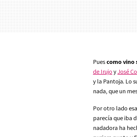
Pues
como vino 
de Irujo
y
José C
y la Pantoja. Lo 
nada, que un mes 
Por otro lado esa
parecía que iba 
nadadora ha hecho