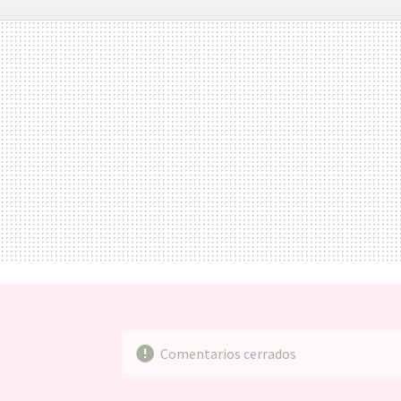
Martínez de 
FACEBOOK
TWITTER
FLIPBOARD
E-
MAIL
Comentarios cerrados