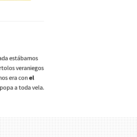
 nada estábamos
tolos veraniegos
amos era con
el
 popa a toda vela.