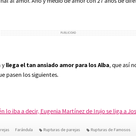
inal al amor. Año y medio de amor con 27 años de dife
n y
llega el tan ansiado amor para los Alba
, que así n
e pasen los siguientes.
n lo iba a decir, Eugenia Martínez de Irujo se liga a 
arejas
Farándula
Rupturas de parejas
Rupturas de Famosos