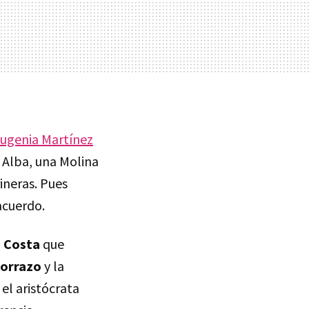
ugenia Martínez
 Alba, una Molina
ineras. Pues
acuerdo.
i Costa
que
porrazo
y la
el aristócrata