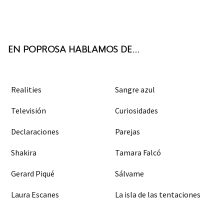
Twit
Face
Inst
RSS
ter
boo
agra
k
m
EN POPROSA HABLAMOS DE...
Realities
Sangre azul
Televisión
Curiosidades
Declaraciones
Parejas
Shakira
Tamara Falcó
Gerard Piqué
Sálvame
Laura Escanes
La isla de las tentaciones