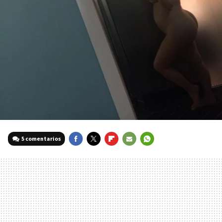
5 comentarios
FACEBOOK
TWITTER
FLIPBOARD
E-
WHATSAPP
MAIL