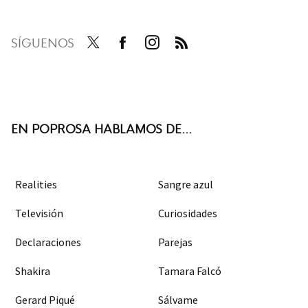
SÍGUENOS
Twit
Face
Inst
RSS
ter
boo
agra
k
m
EN POPROSA HABLAMOS DE...
Realities
Sangre azul
Televisión
Curiosidades
Declaraciones
Parejas
Shakira
Tamara Falcó
Gerard Piqué
Sálvame