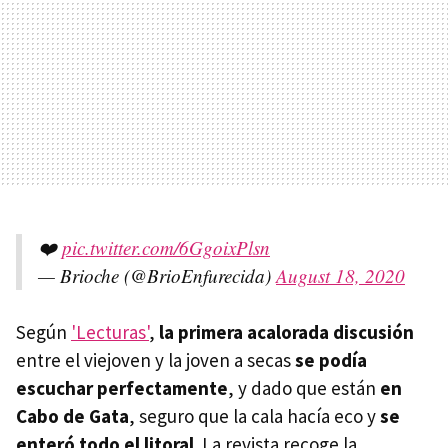
❤️
pic.twitter.com/6GgoixPlsn
— Brioche (@BrioEnfurecida)
August 18, 2020
Según
'Lecturas'
,
la primera acalorada discusión
entre el viejoven y la joven a secas
se podía
escuchar perfectamente
, y dado que están
en
Cabo de Gata
, seguro que la cala hacía eco y
se
enteró todo el litoral
. La revista recoge la