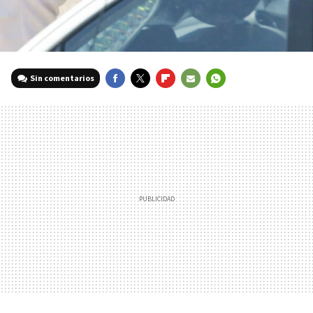
Sin comentarios
FACEBOOK
TWITTER
FLIPBOARD
E-
WHATSAPP
MAIL