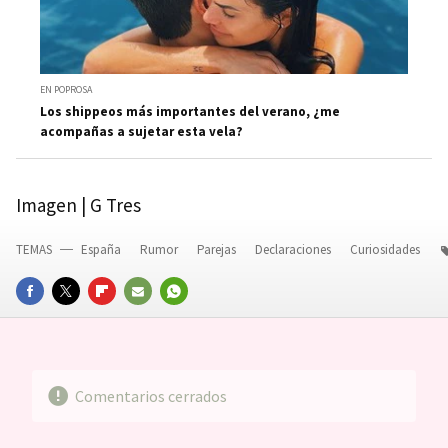
EN POPROSA
Los shippeos más importantes del verano, ¿me
acompañas a sujetar esta vela?
Imagen | G Tres
TEMAS
España
Rumor
Parejas
Declaraciones
Curiosidades
FACEBOOK
TWITTER
FLIPBOARD
E-
WHATSAPP
MAIL
Comentarios cerrados