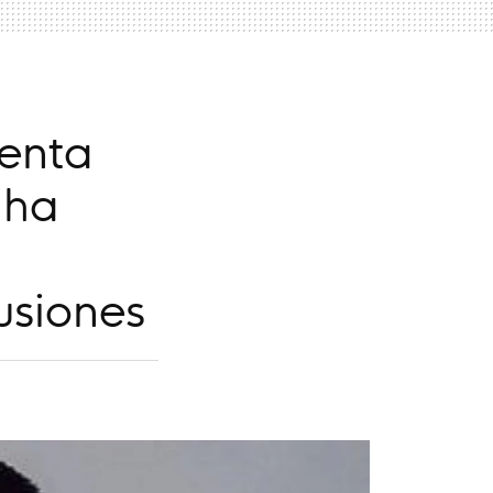
lenta
 ha
usiones