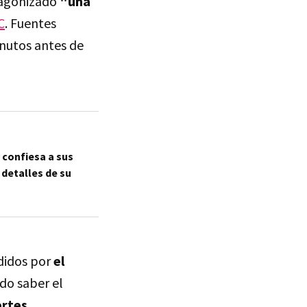
tagonizado
"una
C
. Fuentes
nutos antes de
 confiesa a sus
detalles de su
ndidos por
el
do saber el
ertes