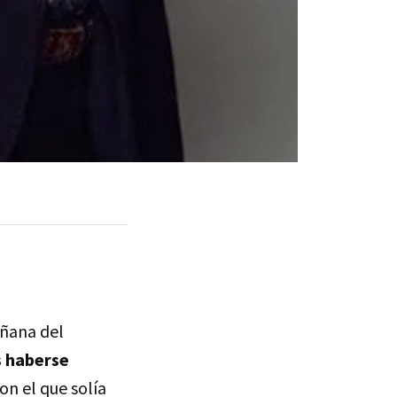
añana del
s haberse
on el que solía