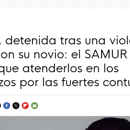
 detenida tras una vio
con su novio: el SAMUR
que atenderlos en los
os por las fuertes cont
FACEBOOK
TWITTER
FLIPBOARD
E-
MAIL