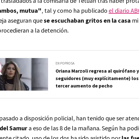
 trasladados a la comisaría de Tetuán tras haber pro
 ambos, mutua"
, tal y como ha publicado
el diario AB
reja aseguran que
se escuchaban gritos en la casa
mi
procedieran a la detención.
EN POPROSA
Oriana Marzoli regresa al quirófano y
seguidores (muy explícitamente) los 
tercer aumento de pecho
pasado a disposición policial, han tenido que ser ate
 del Samur
a eso de las 8 de la mañana. Según ha podi
nte citado, uno de los dos ha sido asistido por
las fu