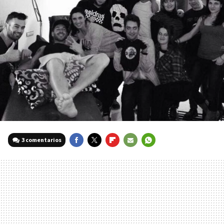
3 comentarios
FACEBOOK
TWITTER
FLIPBOARD
E-
WHATSAPP
MAIL