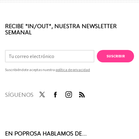
RECIBE "IN/OUT", NUESTRA NEWSLETTER
SEMANAL
SUSCRIBIR
Suscribiéndote aceptas nuestra
política de privacidad
SÍGUENOS
Twit
Face
Inst
RSS
ter
boo
agra
k
m
EN POPROSA HABLAMOS DE...