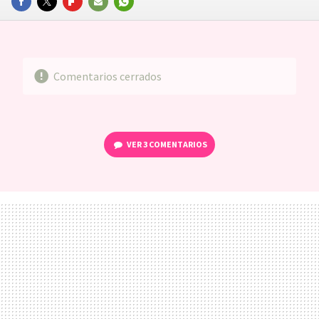
FACEBOOK
TWITTER
FLIPBOARD
E-
WHATSAPP
MAIL
Comentarios cerrados
VER
3 COMENTARIOS