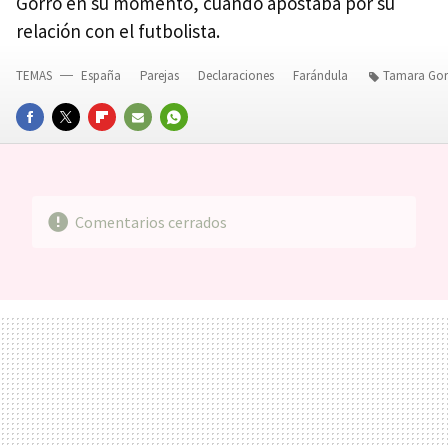
Gorro en su momento, cuando apostaba por su
relación con el futbolista.
TEMAS
España
Parejas
Declaraciones
Farándula
Tamara Gor
FACEBOOK
TWITTER
FLIPBOARD
E-
WHATSAPP
MAIL
Comentarios cerrados