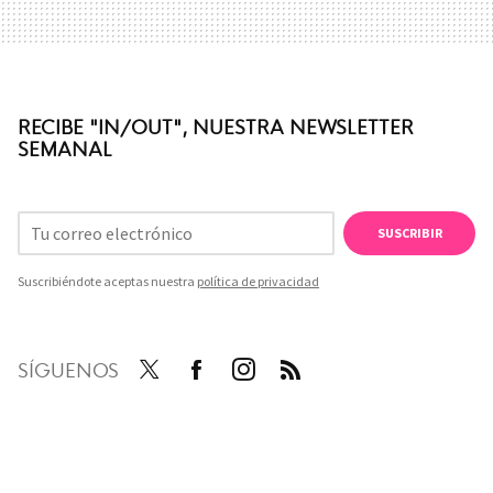
RECIBE "IN/OUT", NUESTRA NEWSLETTER
SEMANAL
SUSCRIBIR
Suscribiéndote aceptas nuestra
política de privacidad
SÍGUENOS
Twit
Face
Inst
RSS
ter
boo
agra
k
m