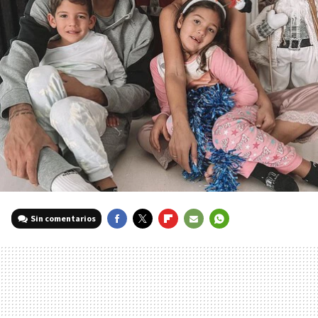
Sin comentarios
FACEBOOK
TWITTER
FLIPBOARD
E-
WHATSAPP
MAIL