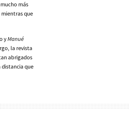
ra mucho más
mientras que
o y
Manué
go, la revista
 tan abrigados
a distancia que