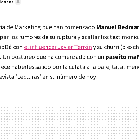
lcázar
aña de Marketing que han comenzado
Manuel Bedmar 
ipar los rumores de su ruptura y acallar los testimoni
onioDá con
el influencer Javier Terrón
y su churri (o exch
. Un postureo que ha comenzado con un
paseíto ma
ece haberles salido por la culata a la parejita, al men
evista 'Lecturas' en su número de hoy.