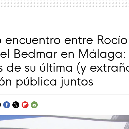
o encuentro entre Rocío
el Bedmar en Málaga: 
s de su última (y extrañ
ón pública juntos
FACEBOOK
TWITTER
FLIPBOARD
E-
MAIL