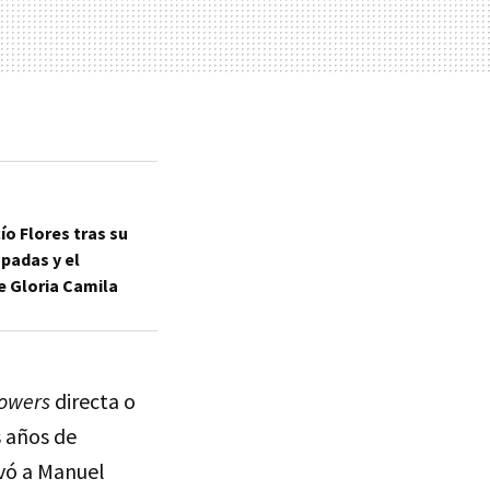
ío Flores tras su
padas y el
e Gloria Camila
lowers
directa o
s años de
evó a Manuel