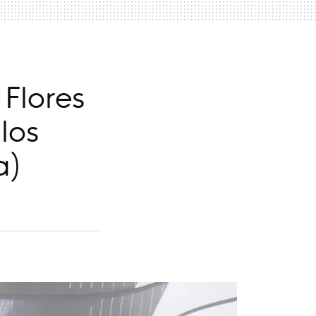
 Flores
los
a)