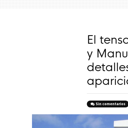
El tens
y Manu
detalle
aparici
Sin comentarios