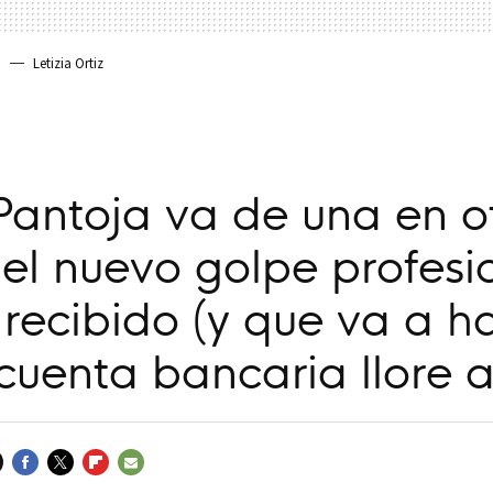
a
Letizia Ortiz
Pantoja va de una en o
 el nuevo golpe profesi
recibido (y que va a h
cuenta bancaria llore 
FACEBOOK
TWITTER
FLIPBOARD
E-