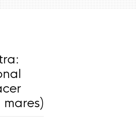
tra:
onal
acer
a mares)