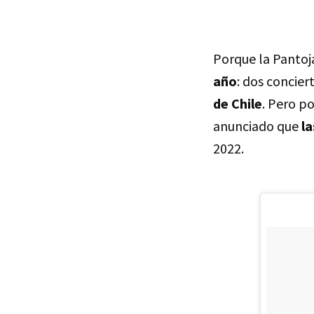
Porque la Pantoja
año
: dos concier
de Chile
. Pero p
anunciado que
la
2022.