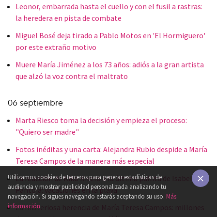
Leonor, embarrada hasta el cuello y con el fusil a rastras:
la heredera en pista de combate
Miguel Bosé deja tirado a Pablo Motos en 'El Hormiguero'
por este extraño motivo
Muere María Jiménez a los 73 años: adiós a la gran artista
que alzó la voz contra el maltrato
06 septiembre
Marta Riesco toma la decisión y empieza el proceso:
"Quiero ser madre"
Fotos inéditas y una carta: Alejandra Rubio despide a María
Teresa Campos de la manera más especial
Utilizamos cookies de terceros para generar estadísticas de
La reacción de Kiko Rivera a la última pullita de Isabel
audiencia y mostrar publicidad personalizada analizando tu
Pantoja: vacaciones en la playa
×
navegación. Si sigues navegando estarás aceptando su uso.
Más
información
La misteriosa herencia de María Teresa Campos: millones