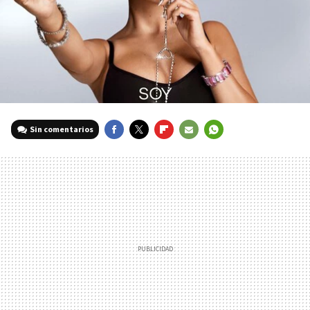
Sin comentarios
FACEBOOK
TWITTER
FLIPBOARD
E-
WHATSAPP
MAIL