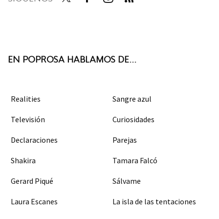
Twit
Face
Inst
RSS
ter
boo
agra
k
m
EN POPROSA HABLAMOS DE...
Realities
Sangre azul
Televisión
Curiosidades
Declaraciones
Parejas
Shakira
Tamara Falcó
Gerard Piqué
Sálvame
Laura Escanes
La isla de las tentaciones