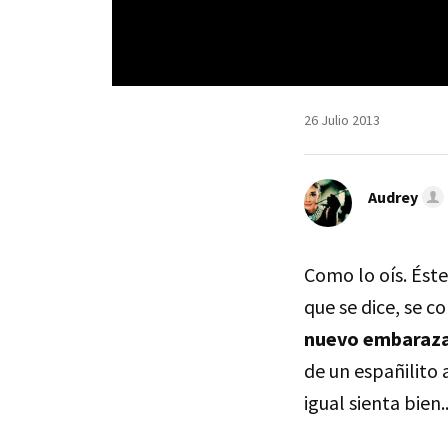
26 Julio 2013
Audrey
Como lo oís. Éste
que se dice, se c
nuevo embaraz
de un españilito 
igual sienta bien..