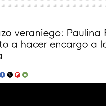
zo veraniego: Paulina 
to a hacer encargo a l
a
FACEBOOK
TWITTER
FLIPBOARD
E-
MAIL