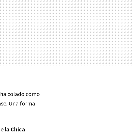
 ha colado como
ense. Una forma
ue
la Chica