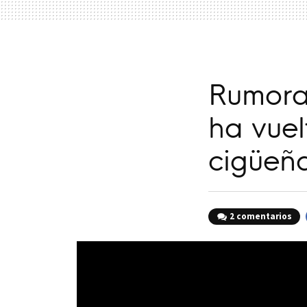
Rumora
ha vuel
cigüeñ
2 comentarios