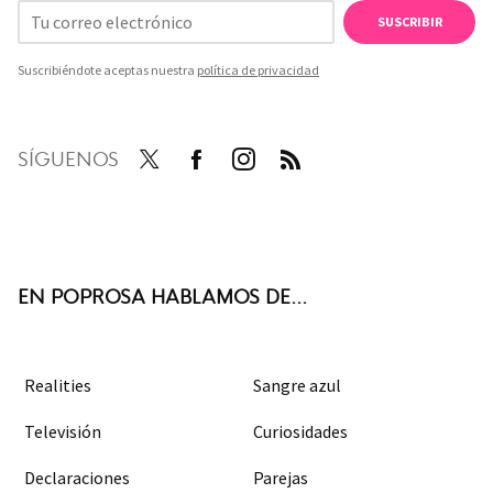
SUSCRIBIR
Suscribiéndote aceptas nuestra
política de privacidad
SÍGUENOS
Twit
Face
Inst
RSS
ter
boo
agra
k
m
EN POPROSA HABLAMOS DE...
Realities
Sangre azul
Televisión
Curiosidades
Declaraciones
Parejas