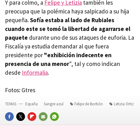
Y para colmo, a
Felipe y Letizia
también les
preocupa que la polémica haya salpicado a su hija
pequeña.
Sofía estaba al lado de Rubiales
cuando este se tomó la libertad de agarrarse el
paquete
durante uno de sus ataques de euforia. La
Fiscalía ya estudia demandar al que fuera
presidente por
"exhibición indecente en
presencia de una menor
", tal y como indican
desde
Informalia
.
Fotos: Gtres
TEMAS
España
Sangre azul
Felipe de Borbón
Letizia Ortiz
FACEBOOK
TWITTER
FLIPBOARD
E-
WHATSAPP
MAIL