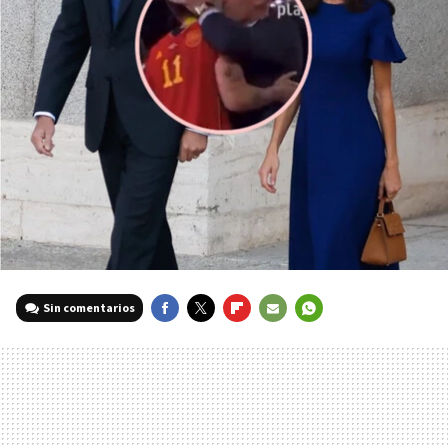
Sin comentarios
FACEBOOK
TWITTER
FLIPBOARD
E-
WHATSAPP
MAIL