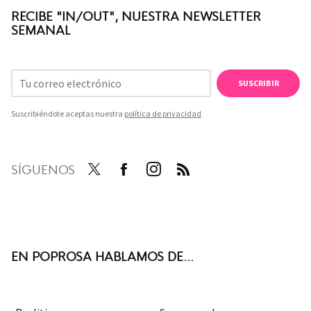
RECIBE "IN/OUT", NUESTRA NEWSLETTER
SEMANAL
SUSCRIBIR
Suscribiéndote aceptas nuestra
política de privacidad
SÍGUENOS
Twit
Face
Inst
RSS
ter
boo
agra
k
m
EN POPROSA HABLAMOS DE...