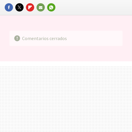
FACEBOOK
TWITTER
FLIPBOARD
E-
WHATSAPP
MAIL
Comentarios cerrados