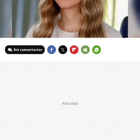
Sin comentarios
FACEBOOK
TWITTER
FLIPBOARD
E-
WHATSAPP
MAIL