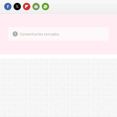
FACEBOOK
TWITTER
FLIPBOARD
E-
WHATSAPP
MAIL
Comentarios cerrados