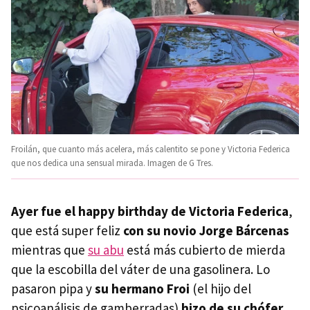
Froilán, que cuanto más acelera, más calentito se pone y Victoria Federica
que nos dedica una sensual mirada. Imagen de G Tres.
Ayer fue el happy birthday de Victoria Federica
,
que está super feliz
con su novio Jorge Bárcenas
mientras que
su abu
está más cubierto de mierda
que la escobilla del váter de una gasolinera. Lo
pasaron pipa y
su hermano Froi
(el hijo del
psicoanálisis de gamberradas)
hizo de su chófer