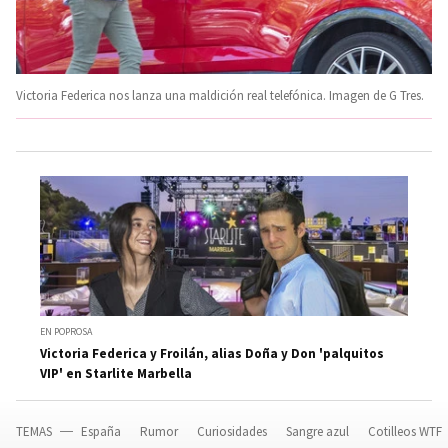
Victoria Federica nos lanza una maldición real telefónica. Imagen de G Tres.
EN POPROSA
Victoria Federica y Froilán, alias Doña y Don 'palquitos
VIP' en Starlite Marbella
TEMAS
España
Rumor
Curiosidades
Sangre azul
Cotilleos WTF