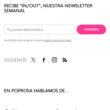
RECIBE "IN/OUT", NUESTRA NEWSLETTER
SEMANAL
SUSCRIBIR
Suscribiéndote aceptas nuestra
política de privacidad
SÍGUENOS
Twit
Face
Inst
RSS
ter
boo
agra
k
m
EN POPROSA HABLAMOS DE...