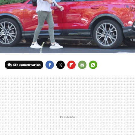
Sin comentarios
FACEBOOK
TWITTER
FLIPBOARD
E-
WHATSAPP
MAIL