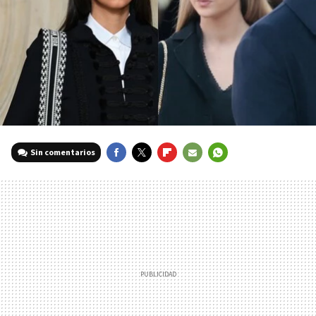
Sin comentarios
FACEBOOK
TWITTER
FLIPBOARD
E-
WHATSAPP
MAIL