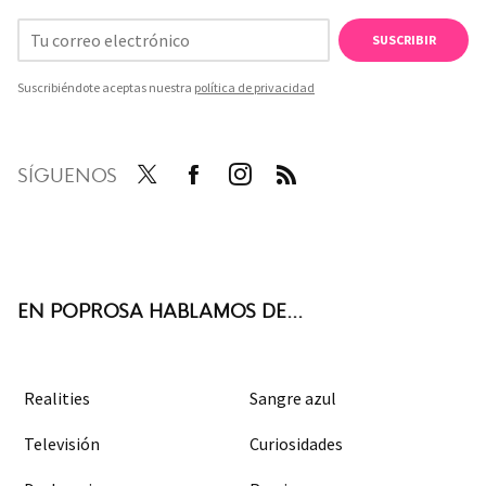
SUSCRIBIR
Suscribiéndote aceptas nuestra
política de privacidad
SÍGUENOS
Twit
Face
Inst
RSS
ter
boo
agra
k
m
EN POPROSA HABLAMOS DE...
Realities
Sangre azul
Televisión
Curiosidades