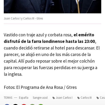
Juan Carlos I y Carlos III - Gtres
Vastido con traje azul y corbata rosa,
el emérito
disfrutó de la farra londinense hasta las 23:00
,
cuando decidió retirarse al hotel para descansar. El
parecer, se alojó en uno de los más caros de la
capital. Allí pudo reposar sobre el mejor colchón
para recuperar las fuerzas perdidas en su juerga a
la inglesa.
Fotos: El Programa de Ana Rosa / Gtres
TEMAS
España
Sangre azul
Juan Carlos I
Carlos III
Cas