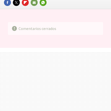
FACEBOOK
TWITTER
FLIPBOARD
E-
WHATSAPP
MAIL
Comentarios cerrados