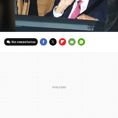
Sin comentarios
FACEBOOK
TWITTER
FLIPBOARD
E-
WHATSAPP
MAIL