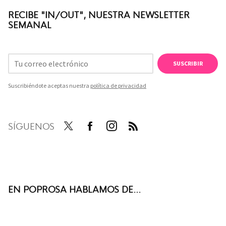
RECIBE "IN/OUT", NUESTRA NEWSLETTER
SEMANAL
SUSCRIBIR
Suscribiéndote aceptas nuestra
política de privacidad
SÍGUENOS
Twit
Face
Inst
RSS
ter
boo
agra
k
m
EN POPROSA HABLAMOS DE...