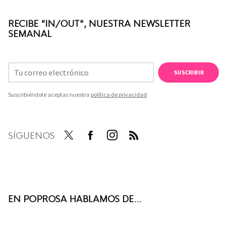
RECIBE "IN/OUT", NUESTRA NEWSLETTER
SEMANAL
SUSCRIBIR
Suscribiéndote aceptas nuestra
política de privacidad
SÍGUENOS
Twit
Face
Inst
RSS
ter
boo
agra
k
m
EN POPROSA HABLAMOS DE...