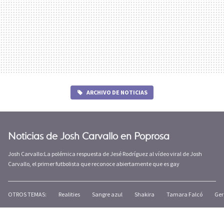
ARCHIVO DE NOTICIAS
Noticias de Josh Carvallo en Poprosa
Josh Carvallo:La polémica respuesta de Jesé Rodríguez al vídeo viral de Josh
Carvallo, el primer futbolista que reconoce abiertamente que es gay
OTROS TEMAS:
Realities
Sangre azul
Shakira
Tamara Falcó
Ger