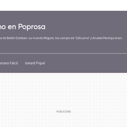
no en Poprosa
 de Belén Esteban: su marido Miguel, los compis de 'Sálvame' y Anabel Pantoja tiran
amara Falcó
Gerard Piqué