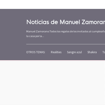
Noticias de Manuel Zamora
Manuel Zamorano:Todos los regalos de los invitados al cumpleaños
la casa por la...
OTROS TEMAS:
Realities
Sangre azul
Shakira
T