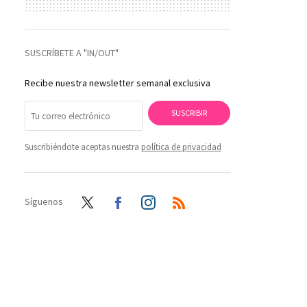
SUSCRÍBETE A "IN/OUT"
Recibe nuestra newsletter semanal exclusiva
SUSCRIBIR
Suscribiéndote aceptas nuestra
política de privacidad
Síguenos
Twit
Face
Inst
RSS
ter
boo
agra
k
m