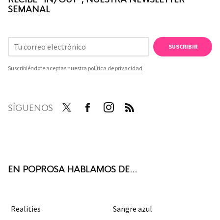
SEMANAL
SUSCRIBIR
Suscribiéndote aceptas nuestra
política de privacidad
SÍGUENOS
Twit
Face
Inst
RSS
ter
boo
agra
k
m
EN POPROSA HABLAMOS DE...
Realities
Sangre azul