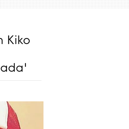
n Kiko
nada'