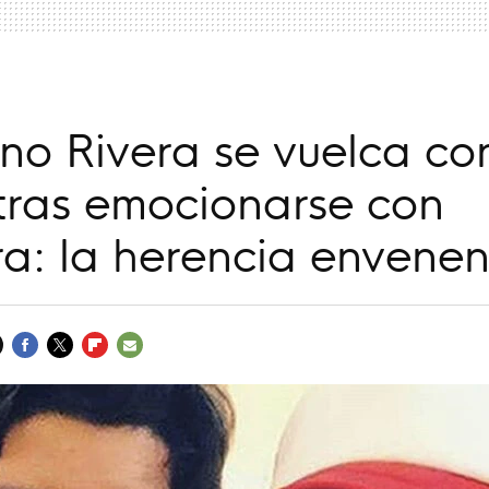
o Rivera se vuelca co
tras emocionarse con
ra: la herencia envene
FACEBOOK
TWITTER
FLIPBOARD
E-
MAIL