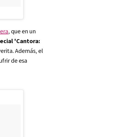
vera
, que en un
ecial 'Cantora:
verita. Además, el
ufrir de esa