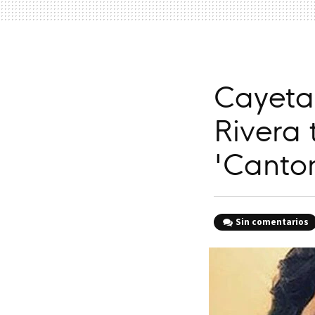
Cayetan
Rivera 
'Canto
Sin comentarios