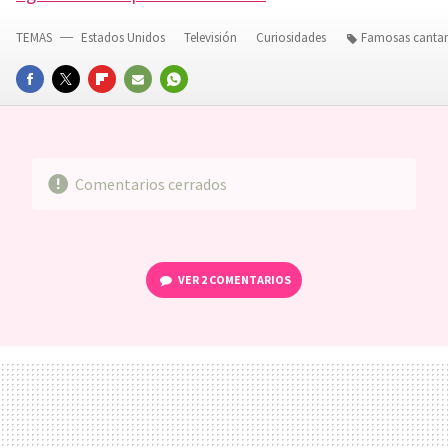
TEMAS
Estados Unidos
Televisión
Curiosidades
Famosas cantan
FACEBOOK
TWITTER
FLIPBOARD
E-
WHATSAPP
MAIL
Comentarios cerrados
VER
2 COMENTARIOS