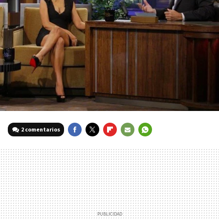
2 comentarios
FACEBOOK
TWITTER
FLIPBOARD
E-
WHATSAPP
MAIL