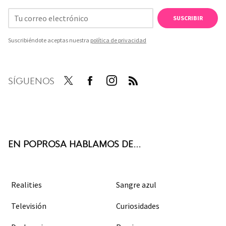
SUSCRIBIR
Suscribiéndote aceptas nuestra
política de privacidad
SÍGUENOS
Twit
Face
Inst
RSS
ter
boo
agra
k
m
EN POPROSA HABLAMOS DE...
Realities
Sangre azul
Televisión
Curiosidades