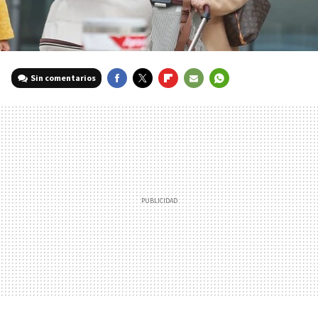
Sin comentarios
FACEBOOK
TWITTER
FLIPBOARD
E-
WHATSAPP
MAIL