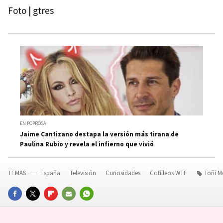
Foto | gtres
EN POPROSA
Jaime Cantizano destapa la versión más tirana de
Paulina Rubio y revela el infierno que vivió
TEMAS
España
Televisión
Curiosidades
Cotilleos WTF
Toñi M
FACEBOOK
TWITTER
FLIPBOARD
E-
WHATSAPP
MAIL