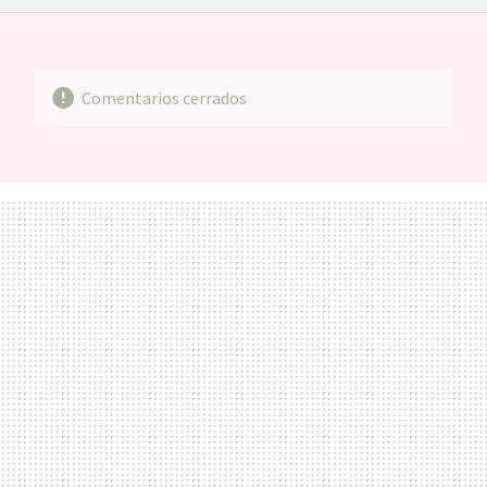
FACEBOOK
TWITTER
FLIPBOARD
E-
WHATSAPP
MAIL
Comentarios cerrados