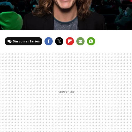
Sin comentarios
FACEBOOK
TWITTER
FLIPBOARD
E-
WHATSAPP
MAIL