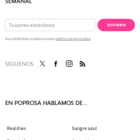
SEMANAL
SUSCRIBIR
Suscribiéndote aceptas nuestra
política de privacidad
SÍGUENOS
Twit
Face
Inst
RSS
ter
boo
agra
k
m
EN POPROSA HABLAMOS DE...
Realities
Sangre azul