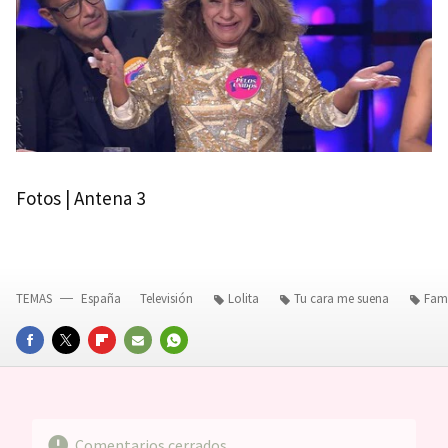
Fotos | Antena 3
TEMAS
España
Televisión
Lolita
Tu cara me suena
Fam
FACEBOOK
TWITTER
FLIPBOARD
E-
WHATSAPP
MAIL
Comentarios cerrados