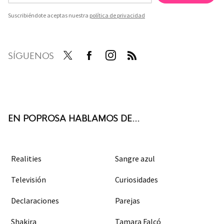
Suscribiéndote aceptas nuestra
política de privacidad
SÍGUENOS
Twit
Face
Inst
RSS
ter
boo
agra
k
m
EN POPROSA HABLAMOS DE...
Realities
Sangre azul
Televisión
Curiosidades
Declaraciones
Parejas
Shakira
Tamara Falcó