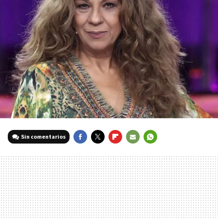
Sin comentarios
FACEBOOK
TWITTER
FLIPBOARD
E-
WHATSAPP
MAIL