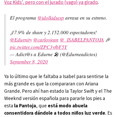
Voz Kids', pero con el jurado (vago) ya girado
.
El programa
@idolkidsesp
arrasa en su estreno.
¡17.9% de share y 2.152.000 espectadores!
@Edurnity
@carlosjean
@_ISABELPANTOJA
🎉
pic.twitter.com/ZPC3yfbF5Y
— Adict@s a Edurne 🎤 (@Edurneadictos)
September 8, 2020
Ya lo último que le faltaba a Isabel para sentirse la
más grande es que la compararan con Ariana
Grande. Pero ahí han estado la Taylor Swift y el The
Weeknd versión española para pararle los pies a
esta
la Pantoja
, que
está modo abuela
consentidora dándole a todos niños luz verde
. Es