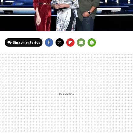
Sin comentarios
FACEBOOK
TWITTER
FLIPBOARD
E-
WHATSAPP
MAIL