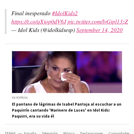
Final inesperado
#IdolKids2
https://t.co/qXjop0dV6J
pic.twitter.com/lvGipl13zZ
— Idol Kids (@idolkidsesp)
September 14, 2020
EN POPROSA
El pantano de lágrimas de Isabel Pantoja al escuchar a un
Paquirrín cantando 'Marinero de Luces' en Idol Kids:
Paquirri, era su vida él
TEMAS
España
Televisión
Música
Declaraciones
Curiosidades