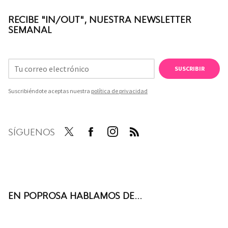
RECIBE "IN/OUT", NUESTRA NEWSLETTER
SEMANAL
SUSCRIBIR
Suscribiéndote aceptas nuestra
política de privacidad
SÍGUENOS
Twit
Face
Inst
RSS
ter
boo
agra
k
m
EN POPROSA HABLAMOS DE...