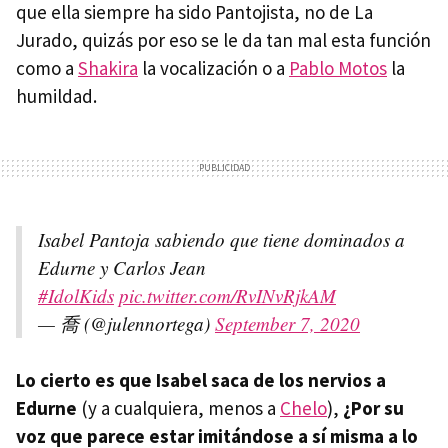
que ella siempre ha sido Pantojista, no de La
Jurado, quizás por eso se le da tan mal esta función
como a
Shakira
la vocalización o a
Pablo Motos
la
humildad.
Isabel Pantoja sabiendo que tiene dominados a
Edurne y Carlos Jean
#IdolKids
pic.twitter.com/RvINvRjkAM
— 喬 (@julennortega)
September 7, 2020
Lo cierto es que Isabel saca de los nervios a
Edurne
(y a cualquiera, menos a
Chelo
),
¿Por su
voz que parece estar imitándose a sí misma a lo