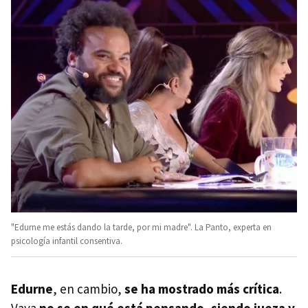
"Edurne me estás dando la tarde, por mi madre". La Panto, experta en
psicología infantil consentiva.
Edurne
, en cambio,
se ha mostrado más crítica
.
Vaya
no se en qué está pensando, siendo jueza y