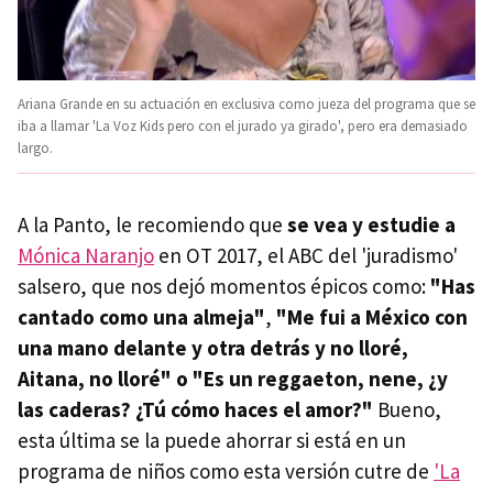
Ariana Grande en su actuación en exclusiva como jueza del programa que se
iba a llamar 'La Voz Kids pero con el jurado ya girado', pero era demasiado
largo.
A la Panto, le recomiendo que
se vea y estudie a
Mónica Naranjo
en OT 2017, el ABC del 'juradismo'
salsero, que nos dejó momentos épicos como:
"Has
cantado como una almeja"
,
"Me fui a México con
una mano delante y otra detrás y no lloré,
Aitana, no lloré" o "Es un reggaeton, nene, ¿y
las caderas? ¿Tú cómo haces el amor?"
Bueno,
esta última se la puede ahorrar si está en un
programa de niños como esta versión cutre de
'La