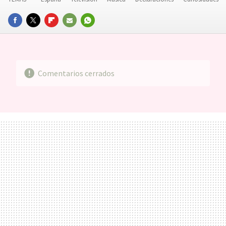
FACEBOOK
TWITTER
FLIPBOARD
E-
WHATSAPP
MAIL
Comentarios cerrados