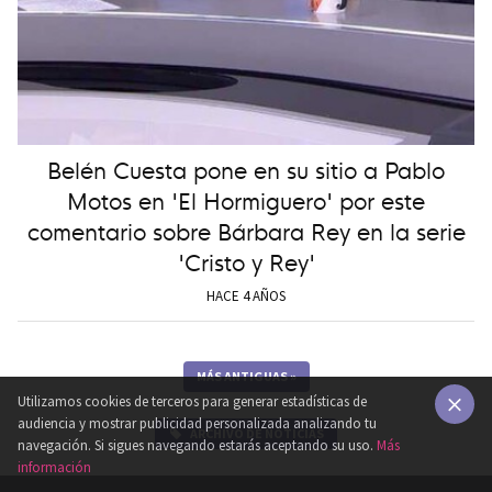
Belén Cuesta pone en su sitio a Pablo
Motos en 'El Hormiguero' por este
comentario sobre Bárbara Rey en la serie
'Cristo y Rey'
HACE 4 AÑOS
MÁS ANTIGUAS
»
Utilizamos cookies de terceros para generar estadísticas de
audiencia y mostrar publicidad personalizada analizando tu
ARCHIVO DE NOTICIAS
×
navegación. Si sigues navegando estarás aceptando su uso.
Más
información