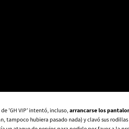
de 'GH VIP' intentó, incluso,
arrancarse los pantalo
n, tampoco hubiera pasado nada) y clavó sus rodillas
ía un ataque de nervios para pedirle por favor a la pr