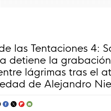
a
 de las Tentaciones 4: 
a detiene la grabación
 entre lágrimas tras el 
iedad de Alejandro Nie
FACEBOOK
TWITTER
FLIPBOARD
E-