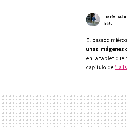
Darío Del A
Editor
El pasado miérc
unas imágenes d
en la tablet que
capítulo de
'La I