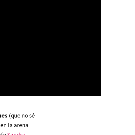
nes
(que no sé
 en la arena
ofe
Sandra