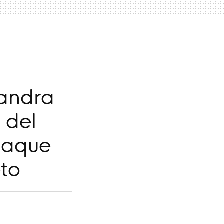
Sandra
 del
ataque
to