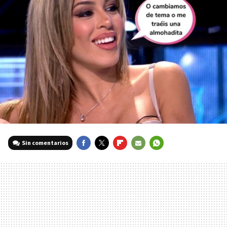
Sin comentarios
FACEBOOK
TWITTER
FLIPBOARD
E-
WHATSAPP
MAIL