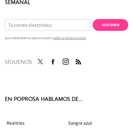
SEMANAL
SUSCRIBIR
Suscribiéndote aceptas nuestra
política de privacidad
SÍGUENOS
Twit
Face
Inst
RSS
ter
boo
agra
k
m
EN POPROSA HABLAMOS DE...
Realities
Sangre azul