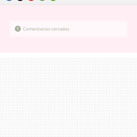
FACEBOOK
TWITTER
FLIPBOARD
E-
WHATSAPP
MAIL
Comentarios cerrados